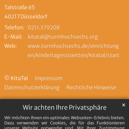
Talstraße 65
40217
Düsseldorf
Telefon:
0211.379208
E-Mail:
kitatal@turmhochsechs.org
Web:
www.turmhochsechs.de/einrichtung
en/kindertagesstaetten/kitatal/start
© KitaTal
Impressum
Datenschutzerklärung
Rechtliche Hinweise
✕
Wir achten Ihre Privatsphäre
Wir möchten Ihnen ein optimales Webseiten-Erlebnis bieten.
Dazu verwenden wir Cookies, die für das Funktionieren
unserer Website notwendig sind. Mit Ihrer Zustimmung