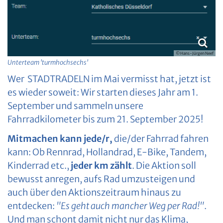
© Hans-Jürgen Neef
Unterteam 'turmhochsechs'
Wer STADTRADELN im Mai vermisst hat, jetzt ist
es wieder soweit: Wir starten dieses Jahr am 1.
September und sammeln unsere
Fahrradkilometer bis zum 21. September 2025!
Mitmachen kann jede/r,
die/der Fahrrad fahren
kann: Ob Rennrad, Hollandrad, E-Bike, Tandem,
Kinderrad etc.,
jeder km zählt
. Die Aktion soll
bewusst anregen, aufs Rad umzusteigen und
auch über den Aktionszeitraum hinaus zu
entdecken:
"Es geht auch mancher Weg per Rad!"
.
Und man schont damit nicht nur das Klima,