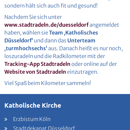
sondern hält sich auch fit und gesund!
Nachdem Sie sich unter
www.stadtradeln.de/duesseldorf
angemeldet
haben, wählen sie
Team ‚Katholisches
Düsseldorf‘
und dann das
Unterteam
‚turmhochsechs‘
aus. Danach heißt es nur noch,
loszuradeln und die Rad­kilo­meter mit der
Tracking-App Stadtradeln
oder online auf der
Web­site von Stadt­radeln
ein­zu­tragen.
Viel Spaß beim Kilometer sammeln!
Katholische Kirche
Erzbistum Köln
Stadtdekanat Düsseldorf