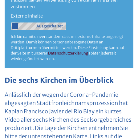
müssen Sie der Verwendung von externen Inhalten
zustimmen.
Externe Inhalte
Ich bin damit einverstanden, dass mir externe Inhalte angezeigt
werden. Damit können personenbezogene Daten an
Drittplattformen übermittelt werden. Diese Einstellung kann auf
der Seite mit unserer
Datenschutzerklärung
später jederzeit
wieder geändert werden.
Die sechs Kirchen im Überblick
Anlässlich der wegen der Corona-Pandemie
abgesagten Stadtfronleichnamsprozession hat
Kaplan Francisco Javier del Rio Blay ein kurzes
Video aller sechs Kirchen des Seelsorgebereiches
produziert. Die Lage der Kirchen entnehmen Sie
bitte der untenstehenden Karte. Links auf die