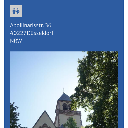
Apollinarisstr. 36
40227
Düsseldorf
NRW