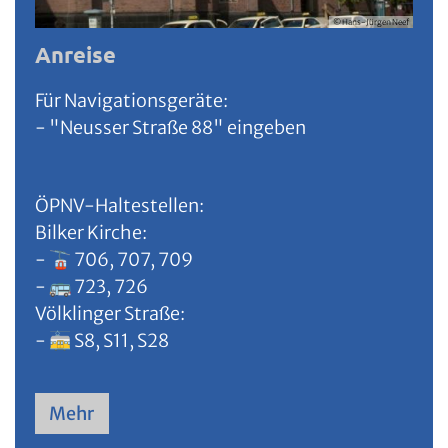
© Hans-Jürgen Neef
Anreise
Für Navigationsgeräte:
- "Neusser Straße 88" eingeben
ÖPNV-Haltestellen:
Bilker Kirche:
- 🚡 706, 707, 709
- 🚌 723, 726
Völklinger Straße:
- 🚋 S8, S11, S28
Mehr