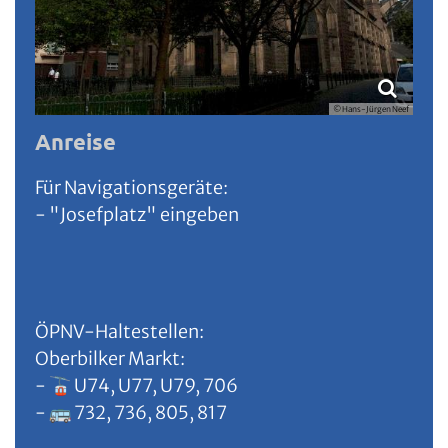
© Hans-Jürgen Neef
Anreise
Für Navigationsgeräte:
- "Josefplatz" eingeben
ÖPNV-Haltestellen:
Oberbilker Markt:
- 🚡 U74, U77, U79, 706
- 🚌 732, 736, 805, 817