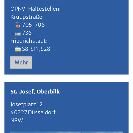
ÖPNV-Haltestellen:
Kruppstraße:
- 🚡 705, 706
- 🚌 736
Friedrichstadt:
- 🚋 S8, S11, S28
Mehr
St. Josef, Oberbilk
Josefplatz 12
40227
Düsseldorf
NRW