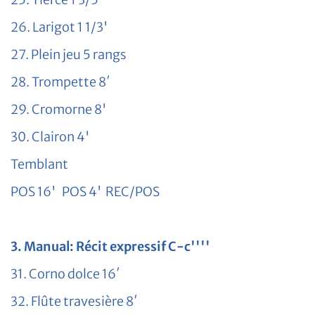
26. Larigot 1 1/3'
27. Plein jeu 5 rangs
28. Trompette 8′
29. Cromorne 8'
30. Clairon 4'
Temblant
POS 16' POS 4' REC/POS
3. Manual: Récit expressif C-c''''
31. Corno dolce 16′
32. Flûte travesière 8′