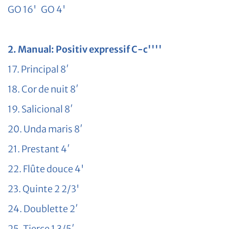
GO 16' GO 4'
2. Manual: Positiv expressif C-c''''
17. Principal 8′
18. Cor de nuit 8′
19. Salicional 8′
20. Unda maris 8′
21. Prestant 4′
22. Flûte douce 4'
23. Quinte 2 2/3'
24. Doublette 2′
25. Tierce 1 3/5′