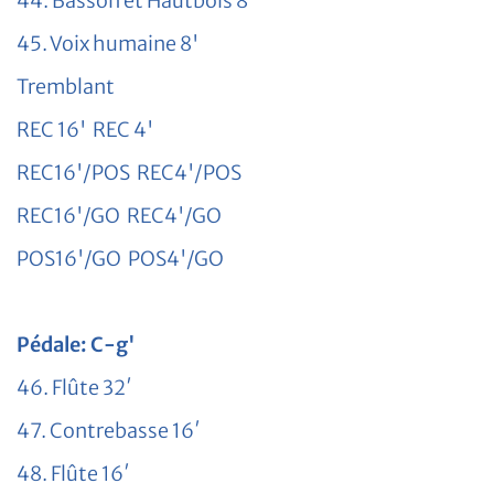
44. Basson et Hautbois 8′
45. Voix humaine 8'
Tremblant
REC 16' REC 4'
REC16'/POS REC4'/POS
REC16'/GO REC4'/GO
POS16'/GO POS4'/GO
Pédale: C-g'
46. Flûte 32′
47. Contrebasse 16′
48. Flûte 16′