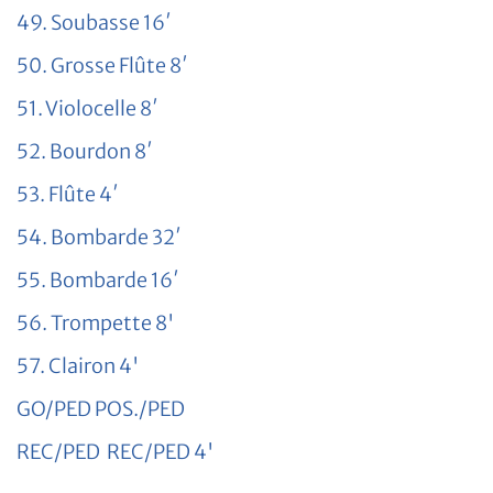
49. Soubasse 16′
50. Grosse Flûte 8′
51. Violocelle 8′
52. Bourdon 8′
53. Flûte 4′
54. Bombarde 32′
55. Bombarde 16′
56. Trompette 8'
57. Clairon 4'
GO/PED POS./PED
REC/PED REC/PED 4'