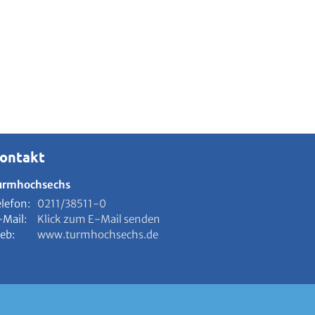
ontakt
urmhochsechs
elefon:
0211/38511-0
-Mail:
Klick zum E-Mail senden
eb:
www.turmhochsechs.de