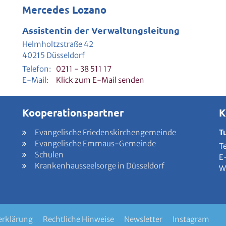
Mercedes Lozano
Assistentin der Verwaltungsleitung
Helmholtzstraße 42
40215
Düsseldorf
Telefon:
0211 - 38 511 17
E-Mail:
Klick zum E-Mail senden
Kooperationspartner
K
Evangelische Friedenskirchengemeinde
T
Evangelische Emmaus-Gemeinde
T
Schulen
E
Krankenhausseelsorge in Düsseldorf
W
erklärung
Rechtliche Hinweise
Newsletter
Instagram