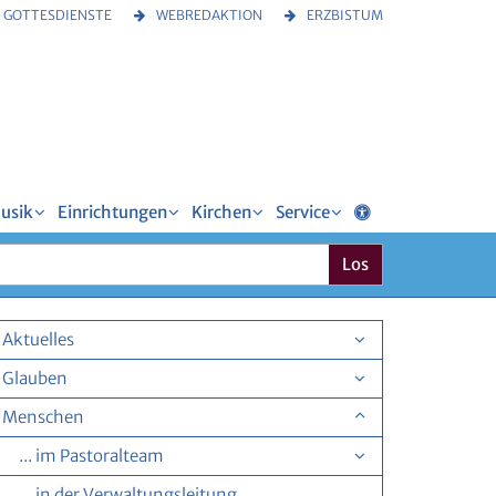
GOTTESDIENSTE
WEBREDAKTION
ERZBISTUM
usik
Einrichtungen
Kirchen
Service
Los
Aktuelles
Glauben
Menschen
... im Pastoralteam
... in der Verwaltungsleitung